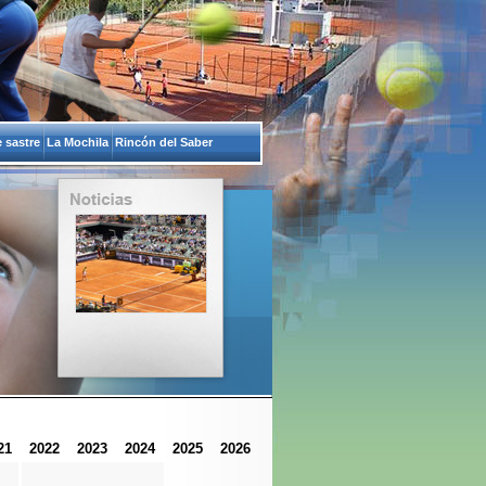
 sastre
La Mochila
Rincón del Saber
21
2022
2023
2024
2025
2026