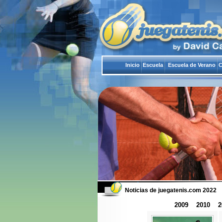
Inicio
Escuela
Escuela de Verano
C
Noticias de juegatenis.com
2022
2009
2010
2