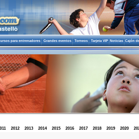
ursos para entrenadores
Grandes eventos
Torneos
Tarjeta VIP
Noticias
Cajón de
011
2012
2013
2014
2015
2016
2017
2018
2019
2020
20