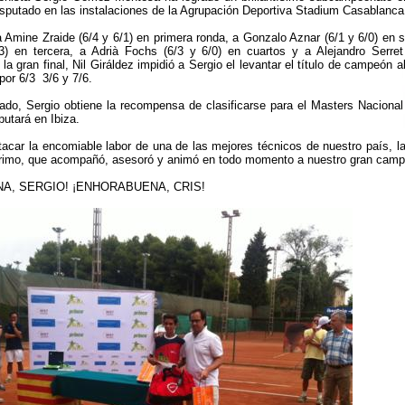
sputado en las instalaciones de la Agrupación Deportiva Stadium Casablanca
a Amine Zraide (6/4 y 6/1) en primera ronda, a Gonzalo Aznar (6/1 y 6/0) en
/3) en tercera, a Adrià Fochs (6/3 y 6/0) en cuartos y a Alejandro Serret
la gran final, Nil Giráldez impidió a Sergio el levantar el título de campeón 
por 6/3 3/6 y 7/6.
ado, Sergio obtiene la recompensa de clasificarse para el Masters Nacional
putará en Ibiza.
tacar la encomiable labor de una de las mejores técnicos de nuestro país, la
 Primo, que acompañó, asesoró y animó en todo momento a nuestro gran cam
A, SERGIO! ¡ENHORABUENA, CRIS!