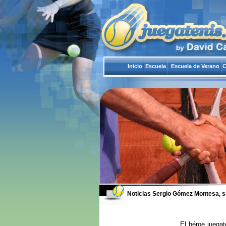
Inicio
Escuela
Escuela de Verano
C
Noticias
Sergio Gómez Montesa, s
El héroe juega