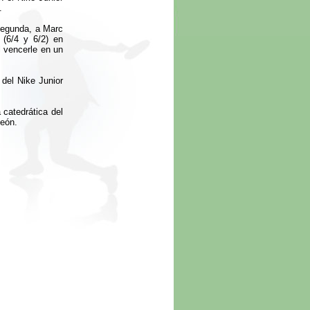
.
 segunda, a Marc
 (6/4 y 6/2) en
al vencerle en un
 del Nike Junior
 catedrática del
peón.