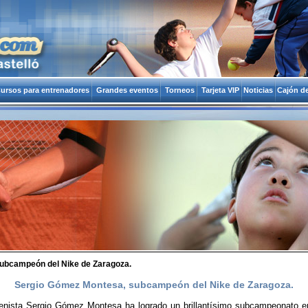
ursos para entrenadores
Grandes eventos
Torneos
Tarjeta VIP
Noticias
Cajón de
ubcampeón del Nike de Zaragoza.
Sergio Gómez Montesa, subcampeón del Nike de Zaragoza.
tenista Sergio Gómez Montesa ha logrado un brillantísimo subcampeonato en