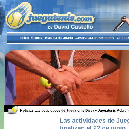
Inicio
Escuela
Escuela de Verano
Cursos para entrenadores
Grandes
Noticias
Las actividades de Juegatenis Diver y Juegatenis Adult fi
Las actividades de Jue
finalizan el 22 de juni