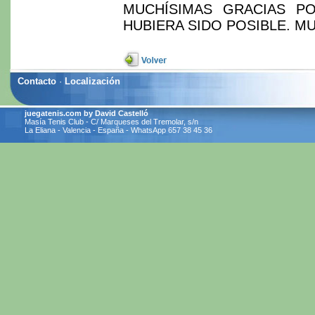
MUCHÍSIMAS GRACIAS POR
HUBIERA SIDO POSIBLE. M
Contacto
·
Localización
juegatenis.com by David Castelló
Masía Tenis Club - C/ Marqueses del Tremolar, s/n
La Eliana - Valencia - España - WhatsApp 657 38 45 36