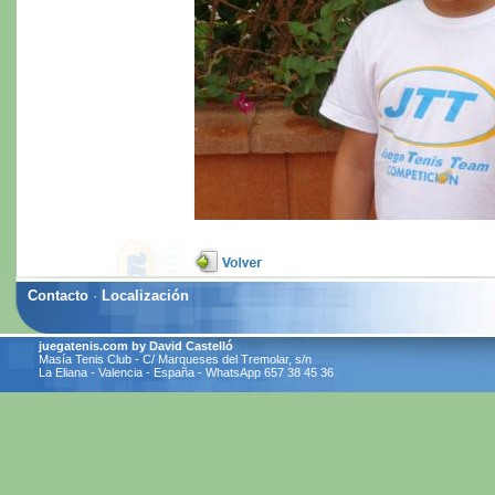
Contacto
·
Localización
juegatenis.com by David Castelló
Masía Tenis Club - C/ Marqueses del Tremolar, s/n
La Eliana - Valencia - España - WhatsApp 657 38 45 36