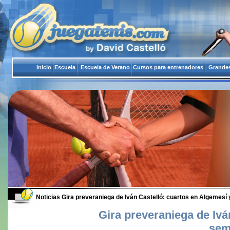
Inicio
Escuela
Escuela de Verano
Cursos para entrenadores
Grandes
Noticias
Gira preveraniega de Iván Castelló: cuartos en Algemesí 
Gira preveraniega de Ivá
sem