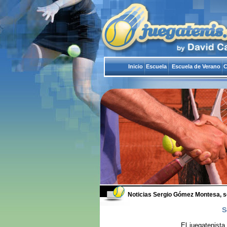
Inicio
Escuela
Escuela de Verano
C
Noticias
Sergio Gómez Montesa, sem
S
El juegatenist