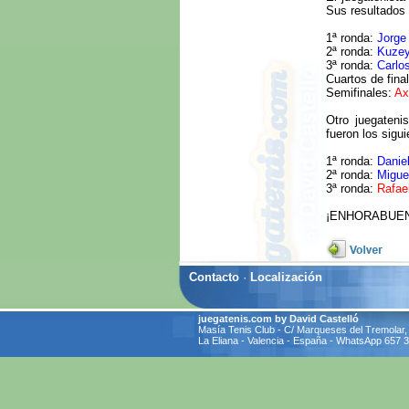
Sus resultados 
1ª ronda:
Jorge
2ª ronda:
Kuzey
3ª ronda:
Carlo
Cuartos de fina
Semifinales:
Ax
Otro juegateni
fueron los sigui
1ª ronda:
Danie
2ª ronda:
Migue
3ª ronda:
Rafae
¡ENHORABUEN
Contacto
·
Localización
juegatenis.com by David Castelló
Masía Tenis Club - C/ Marqueses del Tremolar,
La Eliana - Valencia - España - WhatsApp 657 