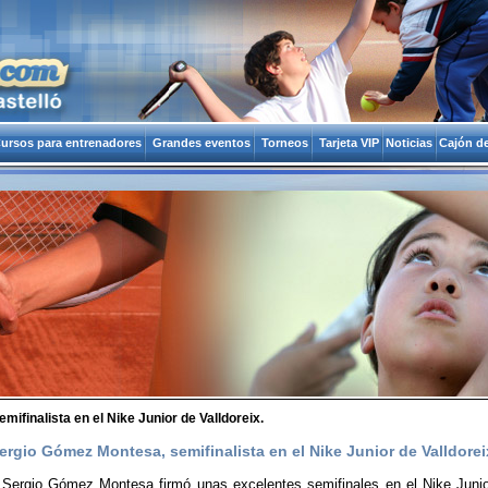
ursos para entrenadores
Grandes eventos
Torneos
Tarjeta VIP
Noticias
Cajón de
ifinalista en el Nike Junior de Valldoreix.
ergio Gómez Montesa, semifinalista en el Nike Junior de Valldorei
a Sergio Gómez Montesa firmó unas excelentes semifinales en el Nike Junior