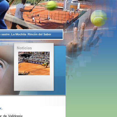
 sastre
La Mochila
Rincón del Saber
x.
 de Valldoreix.