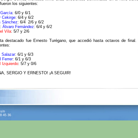
fueron los siguientes:
 García
: 6/0 y 6/1
 Cekirge
: 6/4 y 6/2
s Sánchez
: 6/4 2/6 y 6/2
l:
Álvaro Fernández
: 6/4 y 6/2
el Vila
: 5/7 y 2/6
sta destacado fue Ernesto Turégano, que accedió hasta octavos de final.
entes:
l Salazar
: 6/1 y 6/3
l Ferrer
: 6/1 y 6/3
l Izquierdo
: 5/7 y 0/6
A, SERGIO Y ERNESTO! ¡A SEGUIR!
 s/n
38 45 36