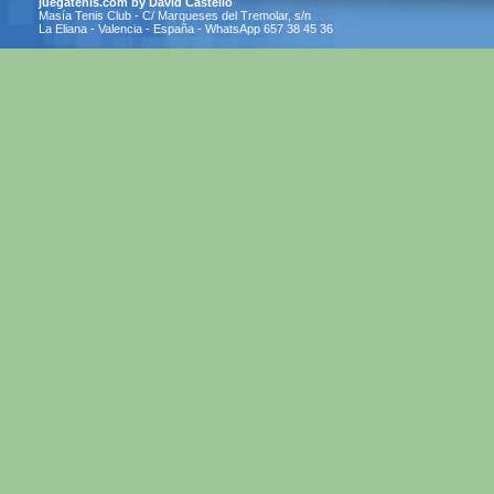
juegatenis.com by David Castelló
Masía Tenis Club - C/ Marqueses del Tremolar, s/n
La Eliana - Valencia - España - WhatsApp 657 38 45 36