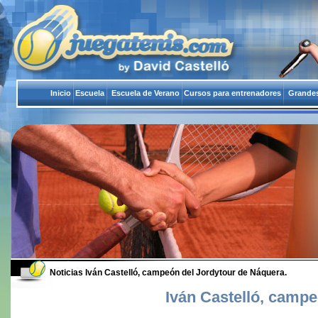
Inicio
Escuela
Escuela de Verano
Cursos para entrenadores
Grandes
Noticias
Iván Castelló, campeón del Jordytour de Náquera.
Iván Castelló, campe