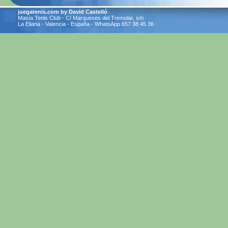
juegatenis.com by David Castelló
Masía Tenis Club - C/ Marqueses del Tremolar, s/n
La Eliana - Valencia - España - WhatsApp 657 38 45 36