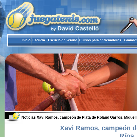
Inicio
Escuela
Escuela de Verano
Cursos para entrenadores
Grandes
Noticias
Xavi Ramos, campeón de Plata de Roland Garros. Miguel
Xavi Ramos, campeón de
Ríos