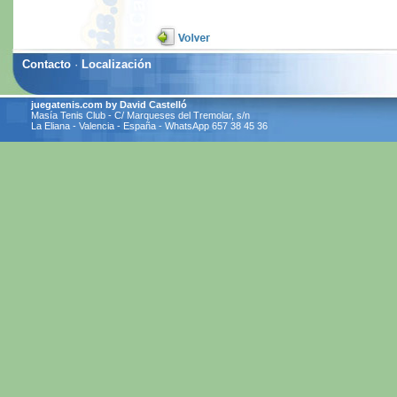
Contacto
·
Localización
juegatenis.com by David Castelló
Masía Tenis Club - C/ Marqueses del Tremolar, s/n
La Eliana - Valencia - España - WhatsApp 657 38 45 36