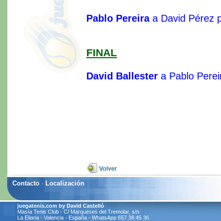
Pablo Pereira
a David Pérez 
FINAL
David Ballester
a Pablo Perei
Contacto
·
Localización
juegatenis.com by David Castelló
Masía Tenis Club - C/ Marqueses del Tremolar, s/n
La Eliana - Valencia - España - WhatsApp 657 38 45 36